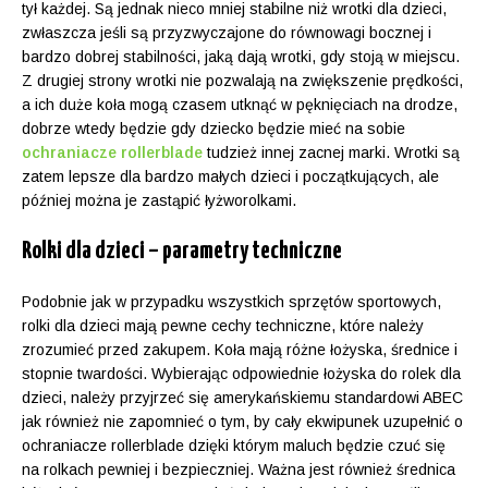
tył każdej. Są jednak nieco mniej stabilne niż wrotki dla dzieci,
zwłaszcza jeśli są przyzwyczajone do równowagi bocznej i
bardzo dobrej stabilności, jaką dają wrotki, gdy stoją w miejscu.
Z drugiej strony wrotki nie pozwalają na zwiększenie prędkości,
a ich duże koła mogą czasem utknąć w pęknięciach na drodze,
dobrze wtedy będzie gdy dziecko będzie mieć na sobie
ochraniacze rollerblade
tudzież innej zacnej marki. Wrotki są
zatem lepsze dla bardzo małych dzieci i początkujących, ale
później można je zastąpić łyżworolkami.
Rolki dla dzieci – parametry techniczne
Podobnie jak w przypadku wszystkich sprzętów sportowych,
rolki dla dzieci mają pewne cechy techniczne, które należy
zrozumieć przed zakupem. Koła mają różne łożyska, średnice i
stopnie twardości. Wybierając odpowiednie łożyska do rolek dla
dzieci, należy przyjrzeć się amerykańskiemu standardowi ABEC
jak również nie zapomnieć o tym, by cały ekwipunek uzupełnić o
ochraniacze rollerblade dzięki którym maluch będzie czuć się
na rolkach pewniej i bezpieczniej. Ważna jest również średnica