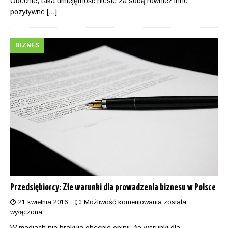
Obecnie, taka umiejętność niesie za sobą również inne
pozytywne
[...]
BIZNES
Przedsiębiorcy: Złe warunki dla prowadzenia biznesu w Polsce
21 kwietnia 2016
Możliwość komentowania
została
wyłączona
W mediach nie brakuje obecnie opinii, że warunki dla