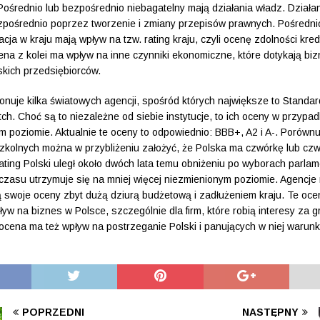
Pośrednio lub bezpośrednio niebagatelny mają działania władz. Działa
pośrednio poprzez tworzenie i zmiany przepisów prawnych. Pośrednio
acja w kraju mają wpływ na tzw. rating kraju, czyli ocenę zdolności kre
cena z kolei ma wpływ na inne czynniki ekonomiczne, które dotykają bi
lskich przedsiębiorców.
onuje kilka światowych agencji, spośród których największe to Standar
tch. Choć są to niezależne od siebie instytucje, to ich oceny w przypa
 poziomie. Aktualnie te oceny to odpowiednio: BBB+, A2 i A-. Porównu
szkolnych można w przybliżeniu założyć, że Polska ma czwórkę lub cz
ting Polski uległ około dwóch lata temu obniżeniu po wyborach parlam
czasu utrzymuje się na mniej więcej niezmienionym poziomie. Agencje
 swoje oceny zbyt dużą dziurą budżetową i zadłużeniem kraju. Te oce
yw na biznes w Polsce, szczególnie dla firm, które robią interesy za g
cena ma też wpływ na postrzeganie Polski i panujących w niej warun
POPRZEDNI
NASTĘPNY