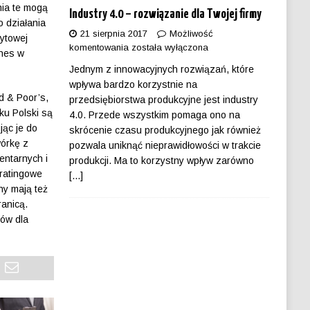
nia te mogą
Industry 4.0 – rozwiązanie dla Twojej firmy
 działania
21 sierpnia 2017
Możliwość
dytowej
komentowania
została wyłączona
znes w
Jednym z innowacyjnych rozwiązań, które
wpływa bardzo korzystnie na
d & Poor’s,
przedsiębiorstwa produkcyjne jest industry
dku Polski są
4.0. Przede wszystkim pomaga ono na
jąc je do
skrócenie czasu produkcyjnego jak również
wórkę z
pozwala uniknąć nieprawidłowości w trakcie
entarnych i
produkcji. Ma to korzystny wpływ zarówno
 ratingowe
[...]
ny mają też
ranicą.
ków dla