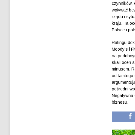
czynników. 
wpływać bez
rządu i sytu
kraju. Ta o
Polsce i po
Ratingu dok
Moody’s i Fi
na podobnym
skali ocen 
minusem. Ra
od tamtego 
argumentują
pośredni wpł
Negatywna o
biznesu.