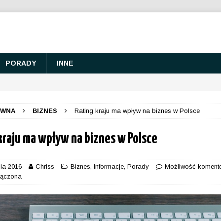
PORADY
INNE
ÓWNA
BIZNES
Rating kraju ma wpływ na biznes w Polsce
kraju ma wpływ na biznes w Polsce
ia 2016
Chriss
Biznes
,
Informacje
,
Porady
Możliwość koment
łączona