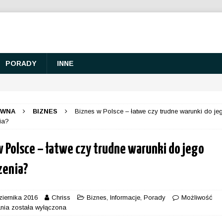
PORADY
INNE
ÓWNA
BIZNES
Biznes w Polsce – łatwe czy trudne warunki do je
ia?
w Polsce – łatwe czy trudne warunki do jego
zenia?
ziernika 2016
Chriss
Biznes
,
Informacje
,
Porady
Możliwość
ania
została wyłączona