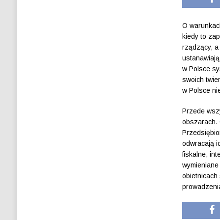
O warunkach
kiedy to za
rządzący, a
ustanawiają
w Polsce sy
swoich twie
w Polsce ni
Przede wszy
obszarach. 
Przedsiębio
odwracają i
fiskalne, in
wymieniane 
obietnicach
prowadzenia