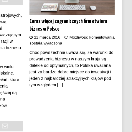
strojowych,
Coraz więcej zagranicznych firm otwiera
ówią
i
biznes w Polsce
owiązującym
21 marca 2016
Możliwość komentowania
racji w
została wyłączona
nia biznesu
Choć powszechnie uważa się, że warunki do
prowadzenia biznesu w naszym kraju są
dalekie od optymalnych, to Polska uważana
w wielu
jest za bardzo dobre miejsce do inwestycji i
iskalne.
jeden z najbardziej atrakcyjnych krajów pod
łań, które
tym względem
[...]
żenia
zęściej są
 na
nków