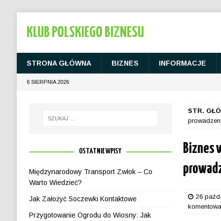
KLUB POLSKIEGO BIZNESU
STRONA GŁÓWNA
BIZNES
INFORMACJE
6 SIERPNIA 2026
STR. GŁ
prowadzen
Biznes 
OSTATNIE WPISY
prowad
Międzynarodowy Transport Zwłok – Co
Warto Wiedzieć?
26 paźd
Jak Założyć Soczewki Kontaktowe
komentow
Przygotowanie Ogrodu do Wiosny: Jak