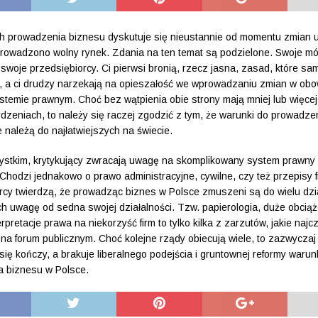
 prowadzenia biznesu dyskutuje się nieustannie od momentu zmian u
prowadzono wolny rynek. Zdania na ten temat są podzielone. Swoje m
 swoje przedsiębiorcy. Ci pierwsi bronią, rzecz jasna, zasad, które sam
, a ci drudzy narzekają na opieszałość we wprowadzaniu zmian w ob
stemie prawnym. Choć bez wątpienia obie strony mają mniej lub więcej 
rdzeniach, to należy się raczej zgodzić z tym, że warunki do prowadze
e należą do najłatwiejszych na świecie.
stkim, krytykujący zwracają uwagę na skomplikowany system prawny 
Chodzi jednakowo o prawo administracyjne, cywilne, czy też przepisy f
rcy twierdzą, że prowadząc biznes w Polsce zmuszeni są do wielu dzia
ch uwagę od sedna swojej działalności. Tzw. papierologia, duże obcią
terpretacje prawa na niekorzyść firm to tylko kilka z zarzutów, jakie najc
na forum publicznym. Choć kolejne rządy obiecują wiele, to zazwyczaj
 się kończy, a brakuje liberalnego podejścia i gruntownej reformy waru
 biznesu w Polsce.