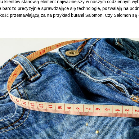
elu klientów stanowią element najważniejszy w naszym codziennym wy
bardzo precyzyjnie sprawdzające się technologie, pozwalają na pod
jakość przemawiającą za na przykład butami Salomon. Czy Salomon są