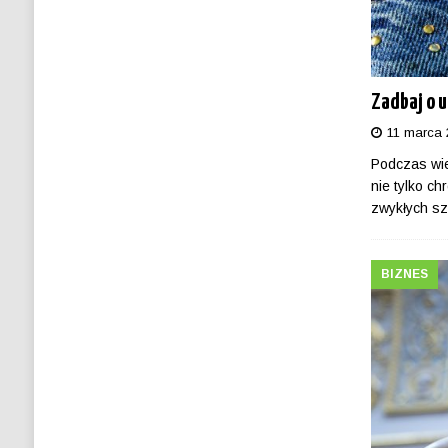
Zadbaj o 
11 marca 
Podczas wie
nie tylko c
zwykłych sz
BIZNES