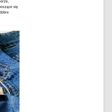
borze,
noszące się
 dobre