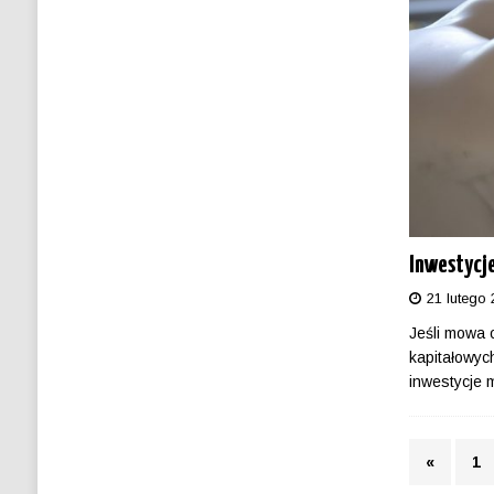
Inwestycj
21 lutego 
Jeśli mowa 
kapitałowyc
inwestycje 
«
1