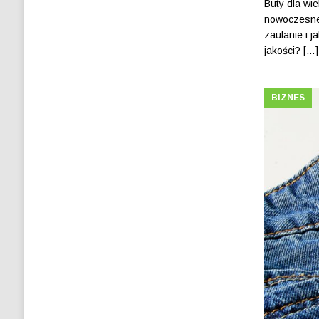
Buty dla wi
nowoczesne 
zaufanie i 
jakości?
[…]
BIZNES