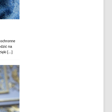
 ochronne
ędzić na
zięki
[…]