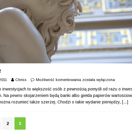
e
2011
Chriss
Możliwość komentowania
została wyłączona
o inwestycjach to większość osób z pewnością pomyśli od razu o inwe
h. Na pewno skojarzeniem będą banki albo giełda papierów wartościo
można rozumieć także szerzej. Chodzi o takie wydanie pieniędzy,
[…]
2
3