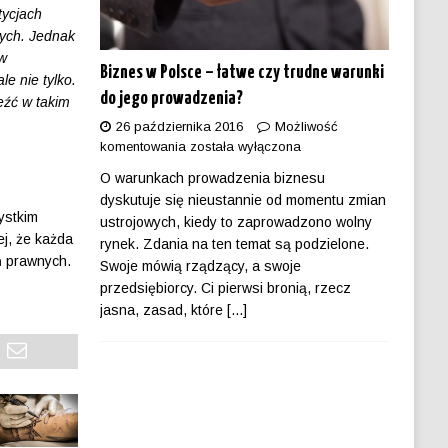
tycjach
wych. Jednak
 w
Biznes w Polsce – łatwe czy trudne warunki
e nie tylko.
do jego prowadzenia?
eźć w takim
26 października 2016
Możliwość
komentowania
została wyłączona
O warunkach prowadzenia biznesu
dyskutuje się nieustannie od momentu zmian
ystkim
ustrojowych, kiedy to zaprowadzono wolny
ej, że każda
rynek. Zdania na ten temat są podzielone.
ń prawnych.
Swoje mówią rządzący, a swoje
przedsiębiorcy. Ci pierwsi bronią, rzecz
jasna, zasad, które
[...]