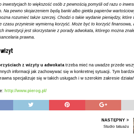
o inwestycjach to większość osób z pewnością pomyśli od razu o inwes
h. Na pewno skojarzeniem będą banki albo giełda papierów wartościo
można rozumieć także szerzej. Chodzi o takie wydanie pieniędzy, które
e czasu przyniesie wymierną korzyść. Może być to korzyść finansowa, al
ich inwestycji jest skorzystanie z porady adwokata, którego można znal
 kancelaria prawna.
 wizyt
orzyściach z wizyty u adwokata
trzeba mieć na uwadze przede wsz
nnych informacji jak zachowywać się w konkretnej sytuacji. Tym bardzi
prawna specjalizuje się w takich usługach i w szerokim zakresie działa
e:
http://www.pierog.pl/
NASTĘPNY
Studio tatuażu