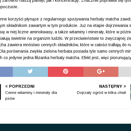
zarówno naszą pamięć jak i koncentrację. Znacznie poprawia się t
poczucie.
ne korzyści płynące z regularnego spożywania herbaty matcha zawd
m składnikom zawartym w tym produkcie. Już na etapie dojrzewania s
ię w niej liczne aminokwasy, a także witaminy i minerały, które w późn
iałują świetnie na organizm ludzki. W przeciwieństwie to zwyczajnej zi
cha zawiera mnóstwo cennych składników, które w całości trafiają do 
Dla porównania zwykła zielona herbata posiada tyle samo cennych mi
ch co jedynie jedna filiżanka herbaty matcha. Efekt jest, więc piorunujący
POPRZEDNI
NASTĘPNY
Cenne witaminy i minerały dla
Dojrzały ogród w kilka chwil
psów