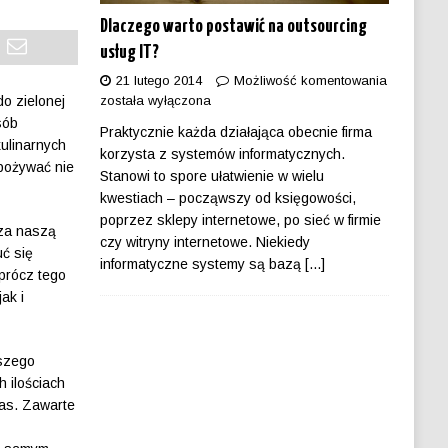
Dlaczego warto postawić na outsourcing
usług IT?
21 lutego 2014
Możliwość komentowania
o zielonej
została wyłączona
sób
Praktycznie każda działająca obecnie firma
kulinarnych
korzysta z systemów informatycznych.
spożywać nie
Stanowi to spore ułatwienie w wielu
kwestiach – począwszy od księgowości,
poprzez sklepy internetowe, po sieć w firmie
cza naszą
czy witryny internetowe. Niekiedy
uć się
informatyczne systemy są bazą
[...]
prócz tego
ak i
aszego
 ilościach
zas. Zawarte