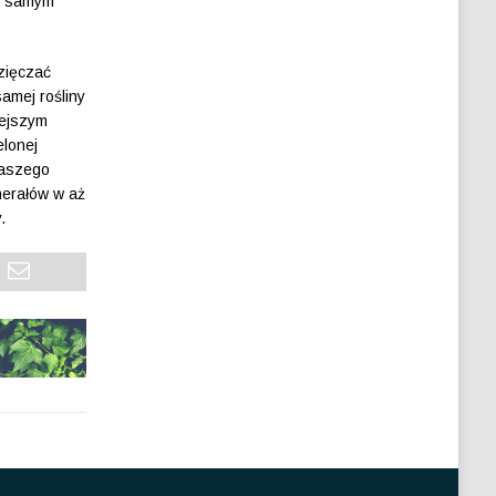
ym samym
zięczać
amej rośliny
iejszym
elonej
naszego
nerałów w aż
.