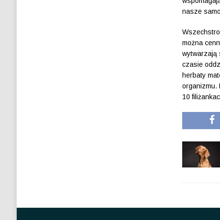
wspomagają 
nasze samo
Wszechstron
można cenny
wytwarzają s
czasie oddz
herbaty mat
organizmu. 
10 filiżanka