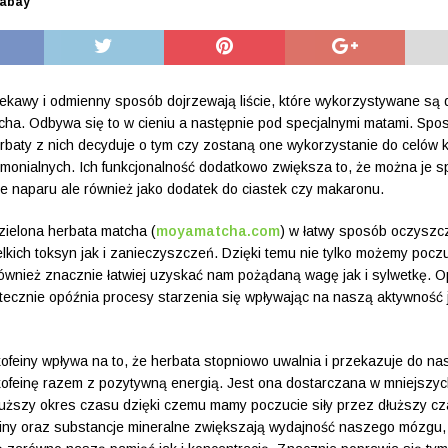
xabay
ekawy i odmienny sposób dojrzewają liście, które wykorzystywane są d
cha. Odbywa się to w cieniu a następnie pod specjalnymi matami. Spo
erbaty z nich decyduje o tym czy zostaną one wykorzystanie do celów 
emonialnych. Ich funkcjonalność dodatkowo zwiększa to, że można je 
mie naparu ale również jako dodatek do ciastek czy makaronu.
ielona herbata matcha (
moyamatcha.com
) w łatwy sposób oczysz
lkich toksyn jak i zanieczyszczeń. Dzięki temu nie tylko możemy pocz
również znacznie łatwiej uzyskać nam pożądaną wagę jak i sylwetkę. O
tecznie opóźnia procesy starzenia się wpływając na naszą aktywność j
ofeiny wpływa na to, że herbata stopniowo uwalnia i przekazuje do n
ofeinę razem z pozytywną energią. Jest ona dostarczana w mniejszych
łuższy okres czasu dzięki czemu mamy poczucie siły przez dłuższy c
miny oraz substancje mineralne zwiększają wydajność naszego mózgu,