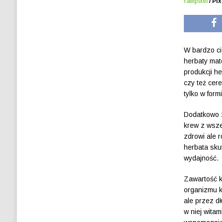
rawpixel
/ Pi
W bardzo ci
herbaty mat
produkcji h
czy też cer
tylko w for
Dodatkowo z
krew z wsze
zdrowi ale 
herbata sku
wydajność.
Zawartość k
organizmu k
ale przez d
w niej wita